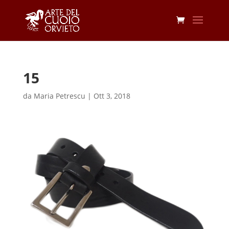
15
da
Maria Petrescu
|
Ott 3, 2018