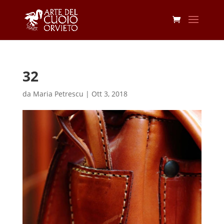
32
da
Maria Petrescu
|
Ott 3, 2018