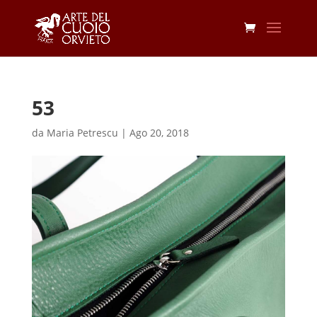
53
da
Maria Petrescu
|
Ago 20, 2018