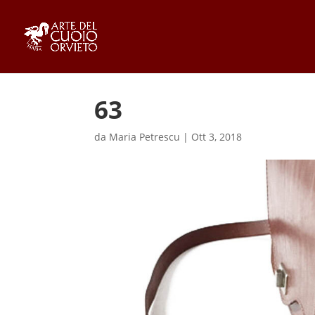
63
da
Maria Petrescu
|
Ott 3, 2018