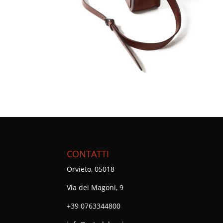
CONTATTI
Orvieto, 05018
Via dei Magoni, 9
+39 0763344800