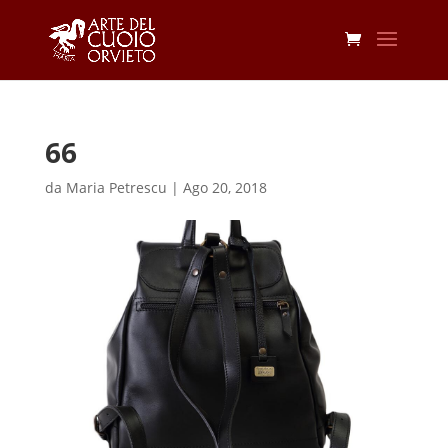
66
da
Maria Petrescu
|
Ago 20, 2018