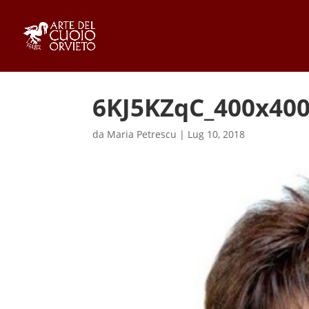
6KJ5KZqC_400x40
da
Maria Petrescu
|
Lug 10, 2018