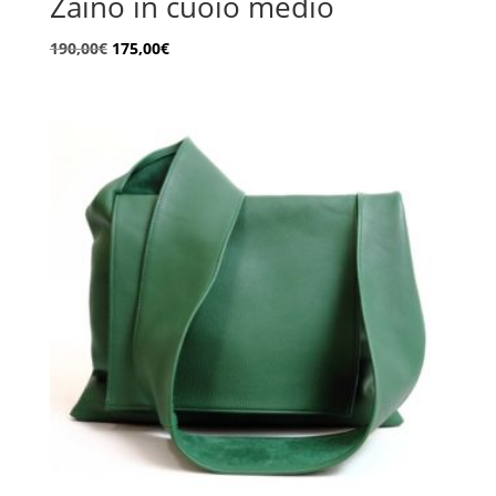
Zaino in cuoio medio
Il
Il
190,00
€
175,00
€
prezzo
prezzo
originale
attuale
era:
è:
190,00€.
175,00€.